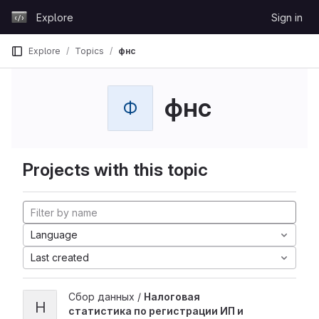
Skip to content
Explore
Sign in
GitLab
Explore
Topics
фнс
фнс
Ф
Projects with this topic
Language
Last created
Сбор данных /
Налоговая
Н
статистика по регистрации ИП и