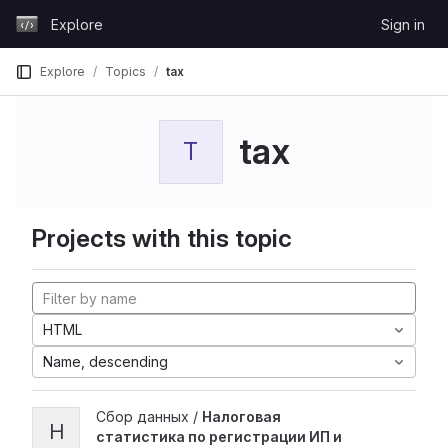
Skip to content
Explore
Sign in
GitLab
Explore
Topics
tax
tax
T
Projects with this topic
HTML
Name, descending
Сбор данных /
Налоговая
Н
статистика по регистрации ИП и